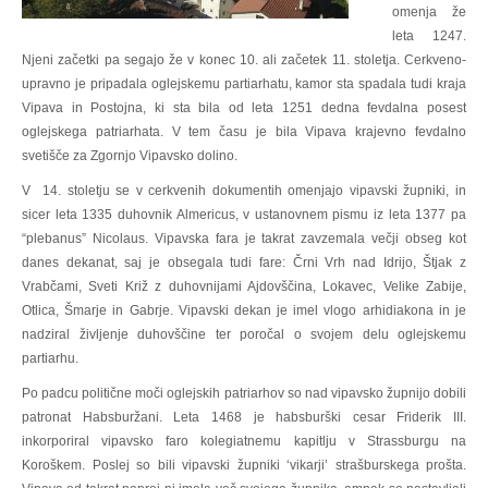
omenja že
leta 1247.
Njeni začetki pa segajo že v konec 10. ali začetek 11. stoletja. Cerkveno-
upravno je pripadala oglejskemu partiarhatu, kamor sta spadala tudi kraja
Vipava in Postojna, ki sta bila od leta 1251 dedna fevdalna posest
oglejskega patriarhata. V tem času je bila Vipava krajevno fevdalno
svetišče za Zgornjo Vipavsko dolino.
V 14. stoletju se v cerkvenih dokumentih omenjajo vipavski župniki, in
sicer leta 1335 duhovnik Almericus, v ustanovnem pismu iz leta 1377 pa
“plebanus” Nicolaus. Vipavska fara je takrat zavzemala večji obseg kot
danes dekanat, saj je obsegala tudi fare: Črni Vrh nad Idrijo, Štjak z
Vrabčami, Sveti Križ z duhovnijami Ajdovščina, Lokavec, Velike Zabije,
Otlica, Šmarje in Gabrje. Vipavski dekan je imel vlogo arhidiakona in je
nadziral življenje duhovščine ter poročal o svojem delu oglejskemu
partiarhu.
Po padcu politične moči oglejskih patriarhov so nad vipavsko župnijo dobili
patronat Habsburžani. Leta 1468 je habsburški cesar Friderik III.
inkorporiral vipavsko faro kolegiatnemu kapitlju v Strassburgu na
Koroškem. Poslej so bili vipavski župniki ‘vikarji’ strašburskega prošta.