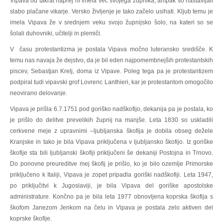
Vipava od takrat naprej ni imela več svojega župnika, ampak so nastavljali
slabo plačane vikarje. Versko življenje je tako začelo usihati. Kljub temu je
imela Vipava že v srednjem veku svojo župnijsko šolo, na kateri so se
šolali duhovniki, učitelji in plemiči.
V času protestantizma je postala Vipava močno luteransko središče. K
temu nas navaja že dejstvo, da je bil eden najpomembnejših protestantskih
piscev, Sebastjan Krelj, doma iz Vipave. Poleg tega pa je protestantizem
podpiral tudi vipavski grof Lovrenc Lanthieri, kar je protestantom omogočilo
neovirano delovanje.
Vipava je prišla 6.7.1751 pod goriško nadškofijo, dekanija pa je postala, ko
je prišlo do delitve prevelikih župnij na manjše. Leta 1830 so uskladili
cerkvene meje z upravnimi –ljubljanska škofija je dobila obseg dežele
Kranjske in tako je bila Vipava priključena v ljubljansko škofijo. Iz goriške
škofije sta bili ljubljanski škofiji priključeni še dekaniji Postojna in Trnovo.
Do ponovne preureditve mej škofij je prišlo, ko je bilo ozemlje Primorske
priključeno k Italiji, Vipava je zopet pripadla goriški nadškofiji. Leta 1947,
po priključitvi k Jugoslaviji, je bila Vipava del goriške apostolske
administrature. Končno pa je bila leta 1977 obnovljena koprska škofija s
škofom Janezom Jenkom na čelu in Vipava je postala zelo aktiven del
koprske škofije.