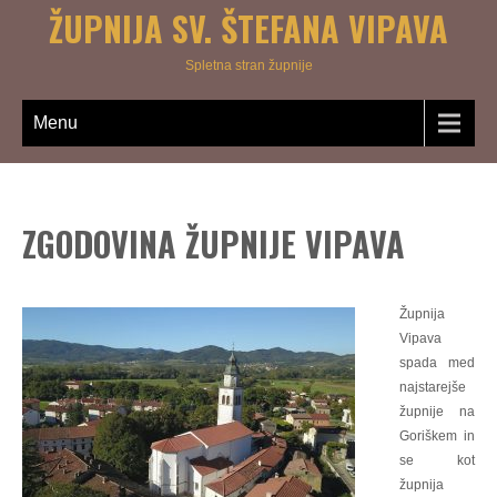
ŽUPNIJA SV. ŠTEFANA VIPAVA
Spletna stran župnije
Menu
ZGODOVINA ŽUPNIJE VIPAVA
Župnija
Vipava
spada med
najstarejše
župnije na
Goriškem in
se kot
župnija